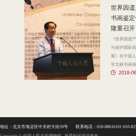
学博物馆，
世界因遗
业大学博物
书画鉴定
京服装学院
隆重召开
物馆，北京
易大学档案
《世界因遗产
案馆、校史
与保护国际
大学档案馆
展》在中国人
界语言博物
学文献书画
易大学档案
2018-0
做成果报告
博物馆等
中心副主任张
2016年首
定修复与保
地址：北京市海淀区中关村大街59号
联系电话：010-88616101 010-8250
Copyright © 中国人民大学博物馆
升星时代提供服务