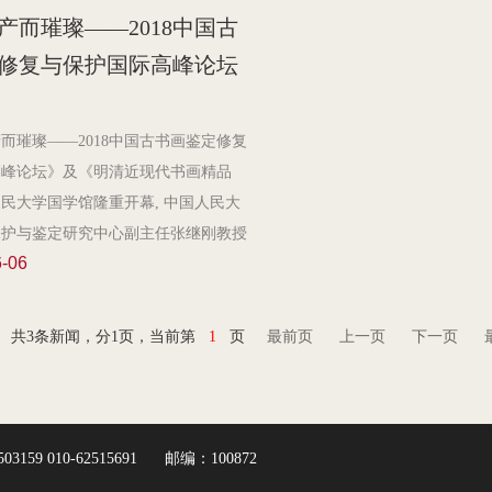
北京中医药大学中医药博物馆，北京林
产而璀璨——2018中国古
馆，中国地质大学（北京）博物馆，北
修复与保护国际高峰论坛
民族服饰博物馆，中央民族大学民族博
舞蹈学院中国舞蹈博物馆，对外经济贸
馆、校史馆、博物馆，北京工商大学档
而璀璨——2018中国古书画鉴定修复
馆，中国政法大学博物馆群，北京交通
高峰论坛》及《明清近现代书画精品
，北京外国语大学档案馆、校史馆、世
民大学国学馆隆重开幕, 中国人民大
馆，北京工业大学校史馆，首都经济贸
保护与鉴定研究中心副主任张继刚教授
馆、校史馆，北京交通大学大学生机械
6-06
中国人民大学文献书画保护与鉴定研究
继刚教授在成果报告中提到, 回首
届《世界因遗产而璀璨——中国古书画鉴
共3条新闻，分1页，当前第
1
页
最前页
上一页
下一页
护国际高峰论坛》
3159 010-62515691
邮编：100872