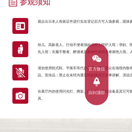
参观须知
观众出示本人有效证件进行实名登记后方可入场参观，团体
幼儿、高龄老人、行动不便者须由成年人陪护入馆；孕妇、
先入馆；衣履不整者、醉酒者及精神性疾病患者谢绝入馆。
请勿使用轮式鞋、平衡车等代步工具；禁止观众在场馆内散
官方微信
品、宣传品；禁止在未经沟通安排的情况下从事讲解、演说
在展厅内勿使用闪光灯、脚架、自拍杆、遥控设备及其它可
回到顶部
具。