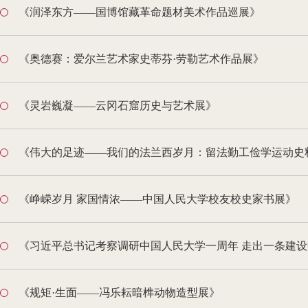
《润泽东方——国博馆藏革命题材美术作品巡展》
《奥德赛：爱尔兰艺术家史蒂芬·劳勒艺术作品展》
《灵岩巍凝——云冈石窟历史与艺术展》
《伟大的足迹——我们的法兰西岁月：留法勤工俭学运动史
《峥嵘岁月 家国情浓——中国人民大学校友校史家书展》
《习近平总书记考察调研中国人民大学一周年 走出一条建
《规矩·生面——冯乐耘暗榫动物造型展》