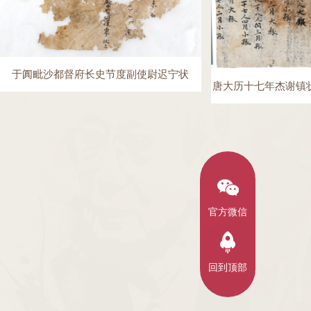
于阗毗沙都督府长史节度副使尉迟宁状
唐大历十七年杰谢镇
官方微信
回到顶部