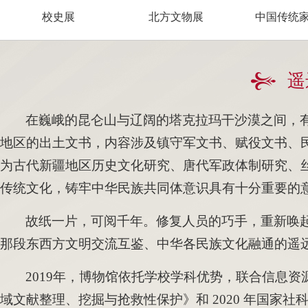
校史展
北方文物展
中国传统
遥
在巍峨的昆仑山与辽阔的塔克拉玛干沙漠之间，有
地区的出土文书，内容涉及镇守军文书、赋役文书、
为古代新疆地区历史文化研究、唐代军政体制研究、
传统文化，铸牢中华民族共同体意识具有十分重要的
故纸一片，可阅千年。修复人员的巧手，重新唤
那段东西方文明交流互鉴、中华各民族文化融通的遥
2019年，博物馆依托学校学科优势，联合信息资
域文献整理、挖掘与抢救性保护》和 2020 年国